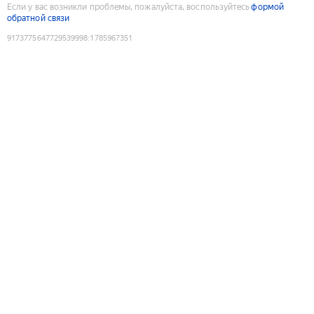
Если у вас возникли проблемы, пожалуйста, воспользуйтесь
формой
обратной связи
9173775647729539998
:
1785967351