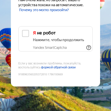
Нам очень жаль, но запросы с вашего
устройства похожи на автоматические.
Почему это могло произойти?
Я не робот
Нажмите, чтобы продолжить
Yandex SmartCaptcha
Если у вас возникли проблемы, пожалуйста,
воспользуйтесь
формой обратной связи
9188963560205372810
:
1786193669