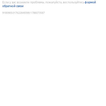
Если у вас возникли проблемы, пожалуйста, воспользуйтесь
формой
обратной связи
9180905017622849399
:
1786073587