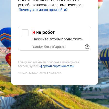
Нам очень жаль, но запросы с вашего
устройства похожи на автоматические.
Почему это могло произойти?
Я не робот
Нажмите, чтобы продолжить
Yandex SmartCaptcha
Если у вас возникли проблемы, пожалуйста,
воспользуйтесь
формой обратной связи
9185223373767199099
:
1786137935