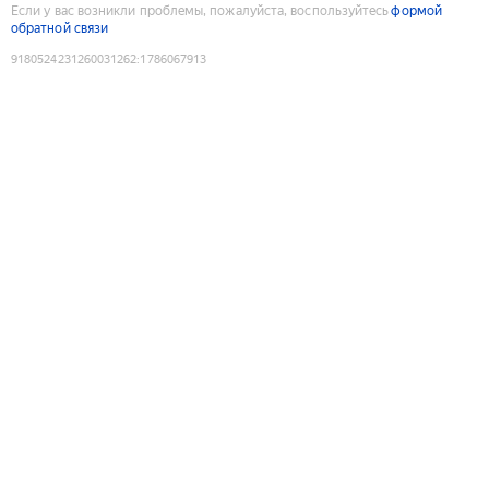
Если у вас возникли проблемы, пожалуйста, воспользуйтесь
формой
обратной связи
9180524231260031262
:
1786067913