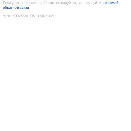
Если у вас возникли проблемы, пожалуйста, воспользуйтесь
формой
обратной связи
9176190142382015351
:
1786003330