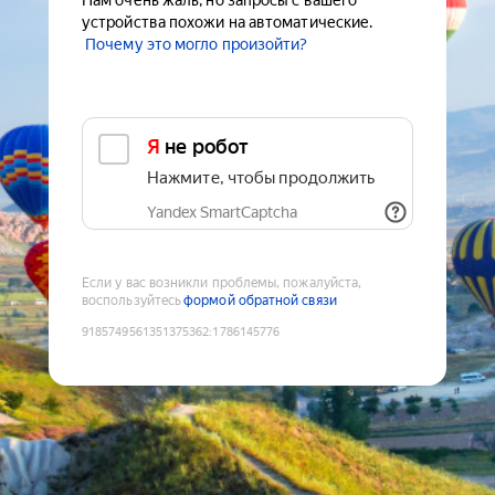
Нам очень жаль, но запросы с вашего
устройства похожи на автоматические.
Почему это могло произойти?
Я не робот
Нажмите, чтобы продолжить
Yandex SmartCaptcha
Если у вас возникли проблемы, пожалуйста,
воспользуйтесь
формой обратной связи
9185749561351375362
:
1786145776