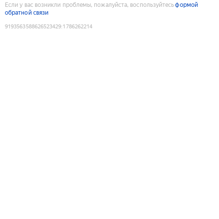
Если у вас возникли проблемы, пожалуйста, воспользуйтесь
формой
обратной связи
9193563588626523429
:
1786262214