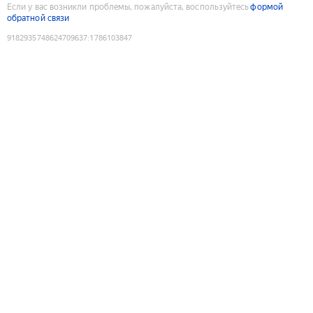
Если у вас возникли проблемы, пожалуйста, воспользуйтесь
формой
обратной связи
9182935748624709637
:
1786103847