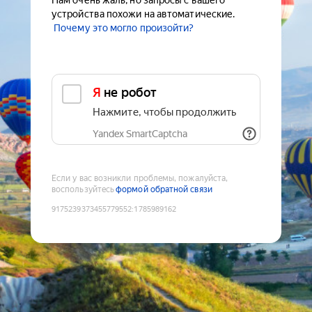
Нам очень жаль, но запросы с вашего
устройства похожи на автоматические.
Почему это могло произойти?
Я не робот
Нажмите, чтобы продолжить
Yandex SmartCaptcha
Если у вас возникли проблемы, пожалуйста,
воспользуйтесь
формой обратной связи
9175239373455779552
:
1785989162