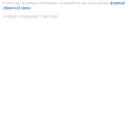
Если у вас возникли проблемы, пожалуйста, воспользуйтесь
формой
обратной связи
9192909117550506085
:
1786252462