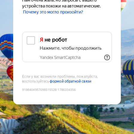
Нам очень жаль, но запросы с вашего
устройства похожи на автоматические.
Почему это могло произойти?
Я не робот
Нажмите, чтобы продолжить
Yandex SmartCaptcha
Если у вас возникли проблемы, пожалуйста,
воспользуйтесь
формой обратной связи
9198404957098515528
:
1786334356