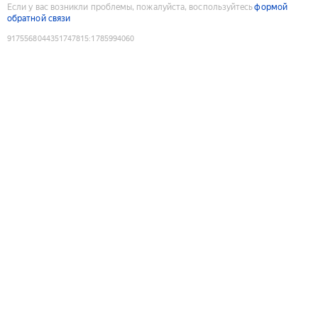
Если у вас возникли проблемы, пожалуйста, воспользуйтесь
формой
обратной связи
9175568044351747815
:
1785994060