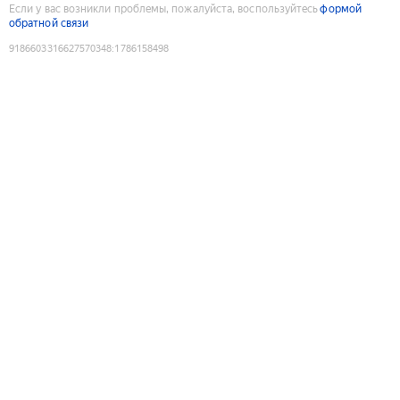
Если у вас возникли проблемы, пожалуйста, воспользуйтесь
формой
обратной связи
9186603316627570348
:
1786158498