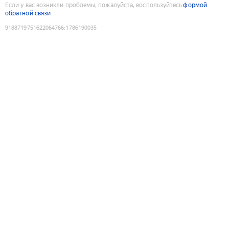
Если у вас возникли проблемы, пожалуйста, воспользуйтесь
формой
обратной связи
9188719751622064766
:
1786190035