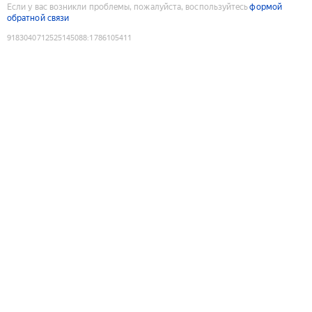
Если у вас возникли проблемы, пожалуйста, воспользуйтесь
формой
обратной связи
9183040712525145088
:
1786105411