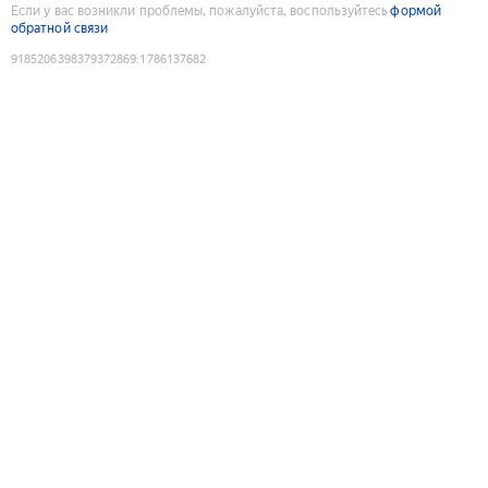
Если у вас возникли проблемы, пожалуйста, воспользуйтесь
формой
обратной связи
9185206398379372869
:
1786137682