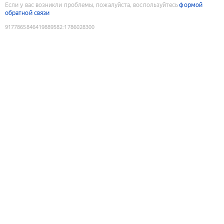
Если у вас возникли проблемы, пожалуйста, воспользуйтесь
формой
обратной связи
9177865846419889582
:
1786028300