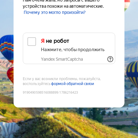
Нам очень жаль, но запросы с вашего
устройства похожи на автоматические.
Почему это могло произойти?
Я не робот
Нажмите, чтобы продолжить
Yandex SmartCaptcha
Если у вас возникли проблемы, пожалуйста,
воспользуйтесь
формой обратной связи
9190490598516088899
:
1786216423