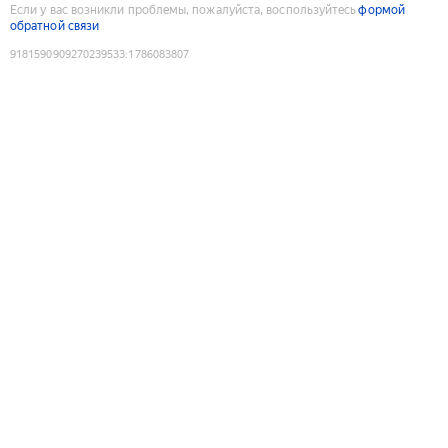
Если у вас возникли проблемы, пожалуйста, воспользуйтесь
формой
обратной связи
9181590909270239533
:
1786083807