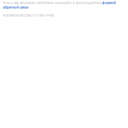
Если у вас возникли проблемы, пожалуйста, воспользуйтесь
формой
обратной связи
9187656050357206213
:
1786174185