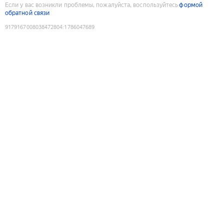
Если у вас возникли проблемы, пожалуйста, воспользуйтесь
формой
обратной связи
9179167008038472804
:
1786047689