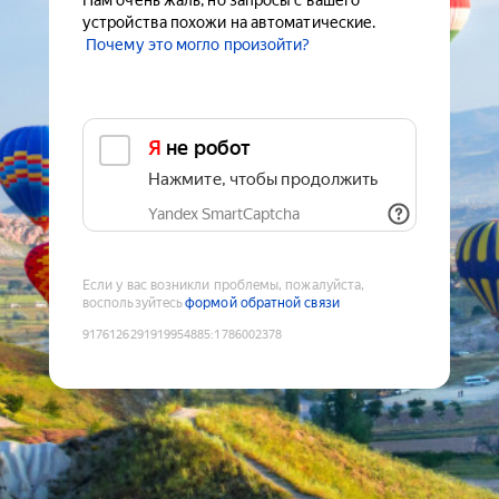
Нам очень жаль, но запросы с вашего
устройства похожи на автоматические.
Почему это могло произойти?
Я не робот
Нажмите, чтобы продолжить
Yandex SmartCaptcha
Если у вас возникли проблемы, пожалуйста,
воспользуйтесь
формой обратной связи
9176126291919954885
:
1786002378