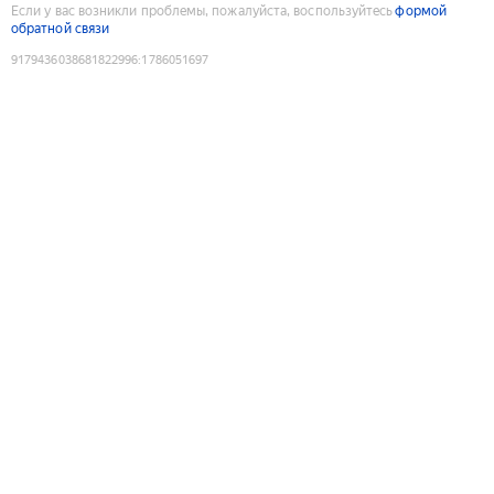
Если у вас возникли проблемы, пожалуйста, воспользуйтесь
формой
обратной связи
9179436038681822996
:
1786051697