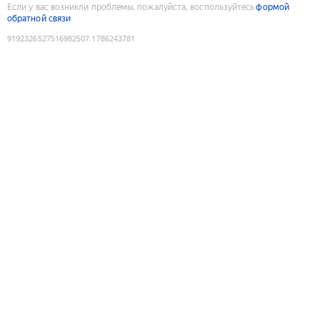
Если у вас возникли проблемы, пожалуйста, воспользуйтесь
формой
обратной связи
9192326527516982507
:
1786243781