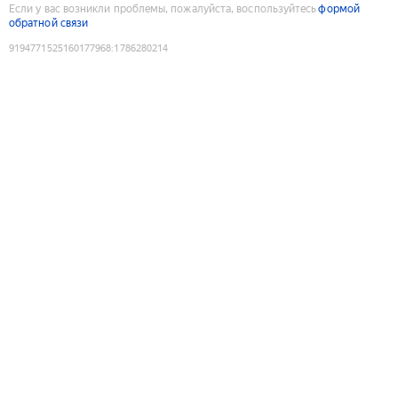
Если у вас возникли проблемы, пожалуйста, воспользуйтесь
формой
обратной связи
9194771525160177968
:
1786280214