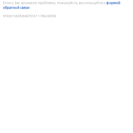
Если у вас возникли проблемы, пожалуйста, воспользуйтесь
формой
обратной связи
9192613608364878187
:
1786248058