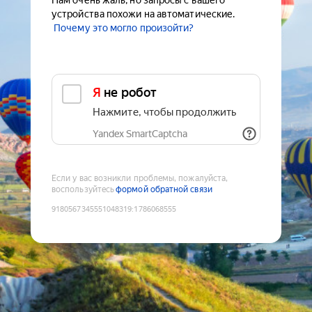
Нам очень жаль, но запросы с вашего
устройства похожи на автоматические.
Почему это могло произойти?
Я не робот
Нажмите, чтобы продолжить
Yandex SmartCaptcha
Если у вас возникли проблемы, пожалуйста,
воспользуйтесь
формой обратной связи
9180567345551048319
:
1786068555