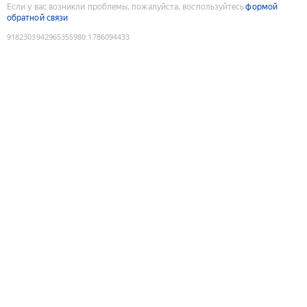
Если у вас возникли проблемы, пожалуйста, воспользуйтесь
формой
обратной связи
9182303942965355980
:
1786094433