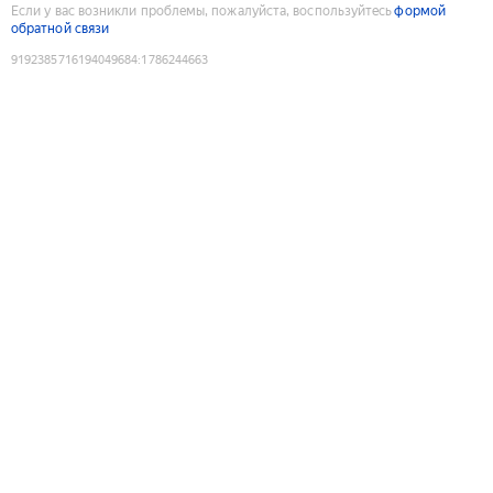
Если у вас возникли проблемы, пожалуйста, воспользуйтесь
формой
обратной связи
9192385716194049684
:
1786244663