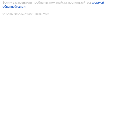
Если у вас возникли проблемы, пожалуйста, воспользуйтесь
формой
обратной связи
9182507708225221609
:
1786097469