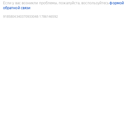
Если у вас возникли проблемы, пожалуйста, воспользуйтесь
формой
обратной связи
9185804340370933048
:
1786146592