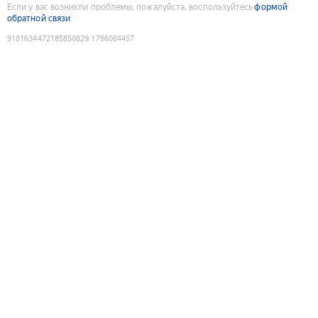
Если у вас возникли проблемы, пожалуйста, воспользуйтесь
формой
обратной связи
9181634472185850829
:
1786084457