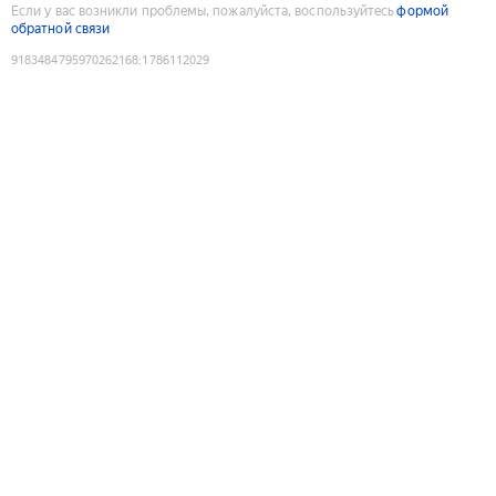
Если у вас возникли проблемы, пожалуйста, воспользуйтесь
формой
обратной связи
9183484795970262168
:
1786112029