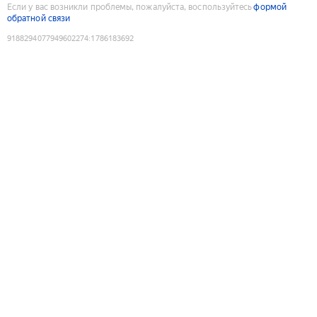
Если у вас возникли проблемы, пожалуйста, воспользуйтесь
формой
обратной связи
9188294077949602274
:
1786183692