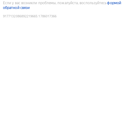
Если у вас возникли проблемы, пожалуйста, воспользуйтесь
формой
обратной связи
9177132086892219665
:
1786017366