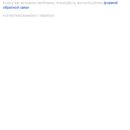
Если у вас возникли проблемы, пожалуйста, воспользуйтесь
формой
обратной связи
9181697845030466930
:
1786085401