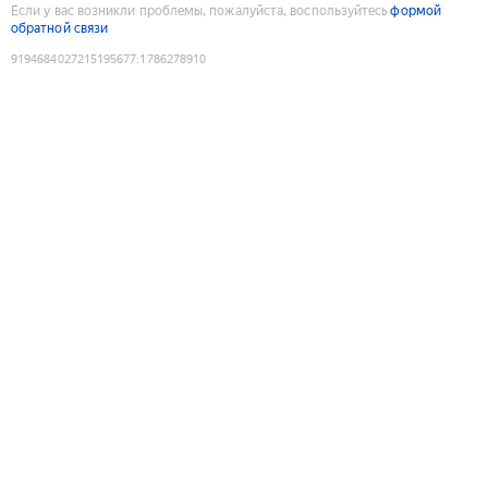
Если у вас возникли проблемы, пожалуйста, воспользуйтесь
формой
обратной связи
9194684027215195677
:
1786278910