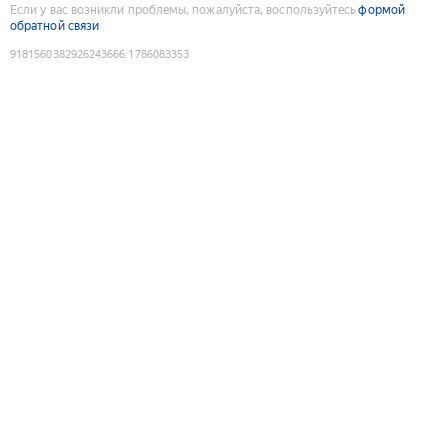
Если у вас возникли проблемы, пожалуйста, воспользуйтесь
формой
обратной связи
9181560382926243666
:
1786083353