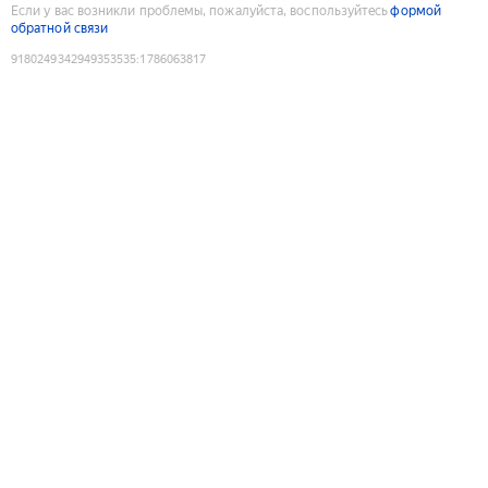
Если у вас возникли проблемы, пожалуйста, воспользуйтесь
формой
обратной связи
9180249342949353535
:
1786063817