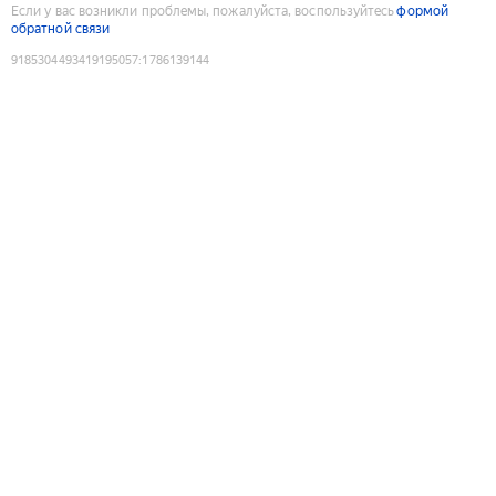
Если у вас возникли проблемы, пожалуйста, воспользуйтесь
формой
обратной связи
9185304493419195057
:
1786139144