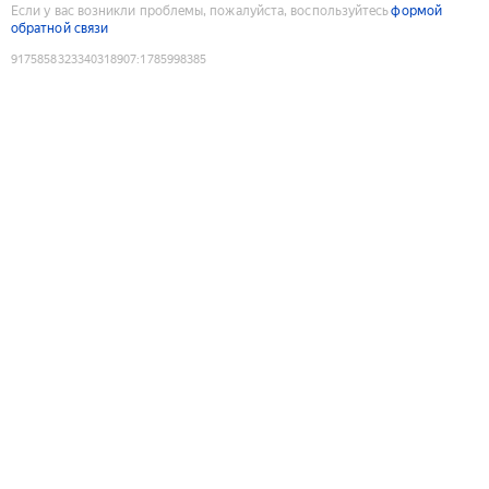
Если у вас возникли проблемы, пожалуйста, воспользуйтесь
формой
обратной связи
9175858323340318907
:
1785998385