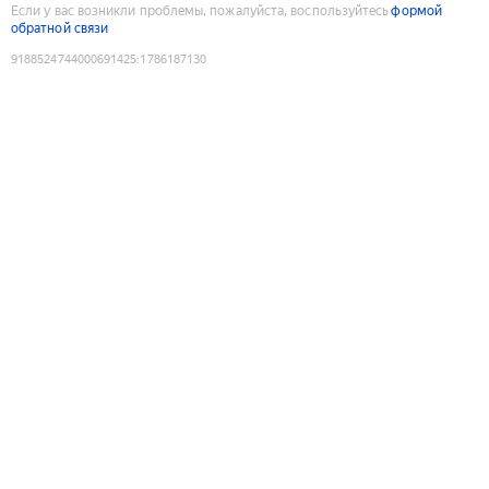
Если у вас возникли проблемы, пожалуйста, воспользуйтесь
формой
обратной связи
9188524744000691425
:
1786187130