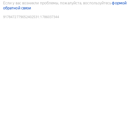
Если у вас возникли проблемы, пожалуйста, воспользуйтесь
формой
обратной связи
9178472779052402531
:
1786037344