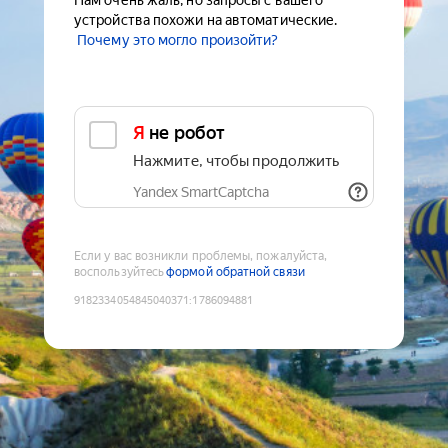
Нам очень жаль, но запросы с вашего
устройства похожи на автоматические.
Почему это могло произойти?
Я не робот
Нажмите, чтобы продолжить
Yandex SmartCaptcha
Если у вас возникли проблемы, пожалуйста,
воспользуйтесь
формой обратной связи
9182334054845040371
:
1786094881