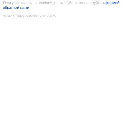
Если у вас возникли проблемы, пожалуйста, воспользуйтесь
формой
обратной связи
9184209314272534609
:
1786122825