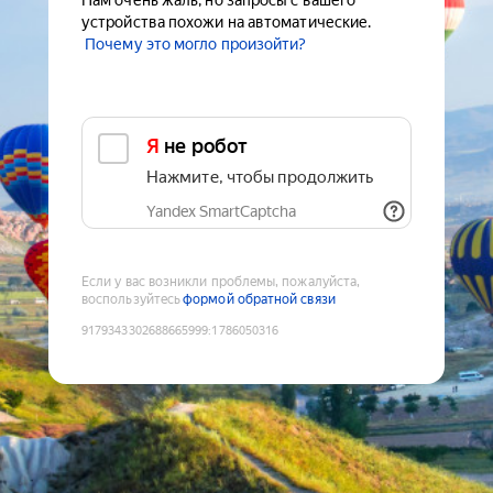
Нам очень жаль, но запросы с вашего
устройства похожи на автоматические.
Почему это могло произойти?
Я не робот
Нажмите, чтобы продолжить
Yandex SmartCaptcha
Если у вас возникли проблемы, пожалуйста,
воспользуйтесь
формой обратной связи
9179343302688665999
:
1786050316