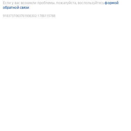
Если у вас возникли проблемы, пожалуйста, воспользуйтесь
формой
обратной связи
9183737063761936302
:
1786115788