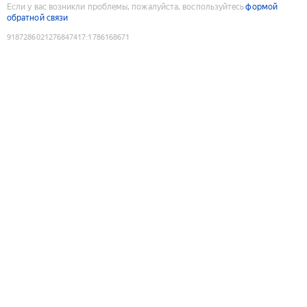
Если у вас возникли проблемы, пожалуйста, воспользуйтесь
формой
обратной связи
9187286021276847417
:
1786168671