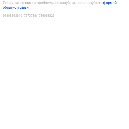
Если у вас возникли проблемы, пожалуйста, воспользуйтесь
формой
обратной связи
9180384381017973738
:
1786065829